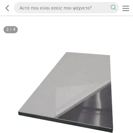
2
/
4