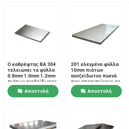
Ο καθρέφτης BA 304
201 ελεγμένα φύλλα
τελειώνει τα φύλλα
10mm πιάτων
0.8mm 1.0mm 1.2mm
ανοξείδωτου πυκνά
πιάτων ανοξείδωτου
που αποτυπώνουν σε
ανάγλυφο
Σπίτι
Αποστολή
Αποστολή
ερώτησης
ερώτησης
Προϊόντα
βίντεο