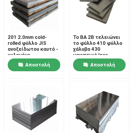
Σχετικά με εμάς
Επισκεψή εργοστασίου
201 2.0mm cold-
Το BA 2B τελειώνει
rolled φύλλο JIS
το φύλλο 410 φύλλο
ανοξείδωτου καυτό -
χάλυβα 430
Έλεγχος ποιότητας
κυλημένο
μαγνητικό Inox
ανοξείδωτο 2B 304
Decoiling
Αποστολή
Αποστολή
ανοξείδωτου
Επικοινωνήστε μαζί μας
ερώτησης
ερώτησης
Ειδήσεις
Ζητήστε μια προσφορά
Φύλλα πιάτων ανοξείδωτου