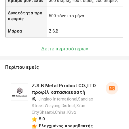
Αριθμό μοντέλου
300 σειρές, 400 σειρές, 200 σειρές,
Δυνατότητα προ
500 τόνοι το μήνα
σφοράς
Μάρκα
Z.S.B
Δείτε περισσότερων
Περίπου εμείς
Z.S.B Metal Product CO.,LTD
προφίλ κατασκευαστή
Jinqiao International,Sanqiao
Street,Weiyang District,Xi'an
City,Shaanxi,China ,Κίνα
5.0
Ελεγχμένος προμηθευτής