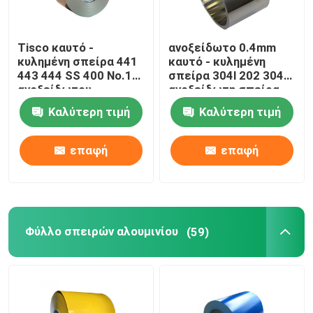
Tisco καυτό -
ανοξείδωτο 0.4mm
κυλημένη σπείρα 441
καυτό - κυλημένη
443 444 SS 400 No.1
σπείρα 304l 202 304
ανοξείδωτου
ανοξείδωτη σπείρα
ASTM
Καλύτερη τιμή
Καλύτερη τιμή
επαφή
επαφή
Φύλλο σπειρών αλουμινίου
(59)