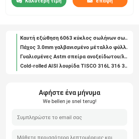
Καλύτερη τιμή
επαφή
Καυτή εξώθηση 6063 κύκλος σωλήνων σωλήνων αργιλίου που υποβάλλει σε ανοδική οξείδωση 20mm 25mm 30mm 40mm
Πάχος 3.0mm γαλβανισμένο μέταλλο φύλλων σπειρών ανοξείδωτου Dx51d
Σχετικά με εμάς
Γυαλισμένες Astm σπείρα ανοξείδωτου/λουρίδα 304 201 αισθητικά
Cold-rolled AISI λουρίδα TISCO 316L 316 321 202 2B/BA σπειρών ανοξείδωτου
Επισκεψή εργοστασίου
Σκληρότητα T5 σωλήνων σωλήνων αργιλίου 6061 υποβολής σε ανοδική οξείδωση με την τετραγωνική μορφή
304 Πηνίο από ανοξείδωτο χάλυβα θερμής / ψυχρής έλασης / λωρίδα 2 mm πάχους 0,15 mm
Έλεγχος ποιότητας
το 3.0mm cold-rolled BA ανοξείδωτου τελειώνει 430 AISI φερριτικά
T3 - T8 λεπτύντε σωλήνας ορθογώνιο SGS σωλήνων αργιλίου τοίχων
Εξωθημένος σκληρότητα τετραγωνικός σωλήνας 6063 αργιλίου σωλήνας αργιλίου T5
Επικοινωνήστε μαζί μας
Γαλβανισμένη ελασματοποιημένη εν ψυχρώ σπείρα χάλυβα υλικού κατασκευής σκεπής σπειρών JIS 316l φύλλων χάλυβα
Αφήστε ένα μήνυμα
COem 6061 κοίλη τεχνολογία υποβολής σε ανοδική οξείδωση σωλήνων κραμάτων σωλήνων αργιλίου T6
Ειδήσεις
We bellen je snel terug!
Κράμα 2 σωλήνας 6082 αργιλίου ίντσας/4 ίντσα εξωθημένη επιφάνεια
H12 H14 τραβηγμένος στο κρύο τετραγωνικός σωλήνας αργιλίου αλουμινίου διατρυπημένος σωλήνας
Ζητήστε μια προσφορά
Διατρυπημένος αργιλίου κοίλος σωλήνας αργιλίου σωλήνων 2X2 κραμάτων τετραγωνικός
6082 2024 αργίλιο 6061 7075 γύρω από την προσαρμοσμένη κράμα υπηρεσία σωλήνων
Φύλλα πιάτων ανοξείδωτου