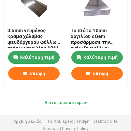
0.5mm ντυμένος
Το πιάτο 10mm
κράμα χάλυβας
αργιλίου cOem
ψευδάργυρου φύλλων
προσάρμοσε την
πιάτων αργιλίου 6061
ανάμιξη φύλλων
7075 στη σπείρα
αργιλίου 7075 T6
Καλύτερη τιμή
Καλύτερη τιμή
επαφή
επαφή
Δείτε περισσότερων
Αρχική Σελίδα
Περίπου εμείς
επαφή
Desktop Site
Sitemap
Privacy Policy