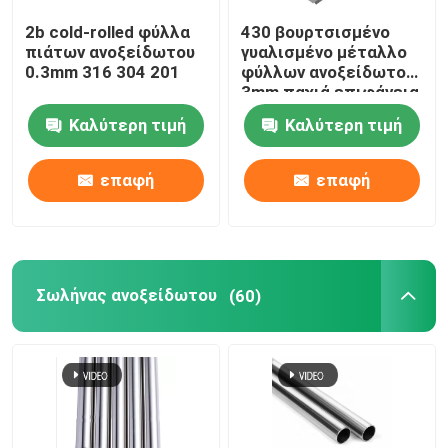
2b cold-rolled φύλλα
430 βουρτσισμένο
λουρίδα ανοξείδωτου
πιάτων ανοξείδωτου
γυαλισμένο μέταλλο
0.3mm 316 304 201
φύλλων ανοξείδωτου
3mm παχιά επιφάνεια
Τοποθετήσεις σωληνώσεων SS
2B
Καλύτερη τιμή
Καλύτερη τιμή
Ρολό φύλλου αλουμινίου
επαφή
επαφή
εμπορευματοκιβώτιο τροφίμων αργιλίου
Σωλήνας ανοξείδωτου
(60)