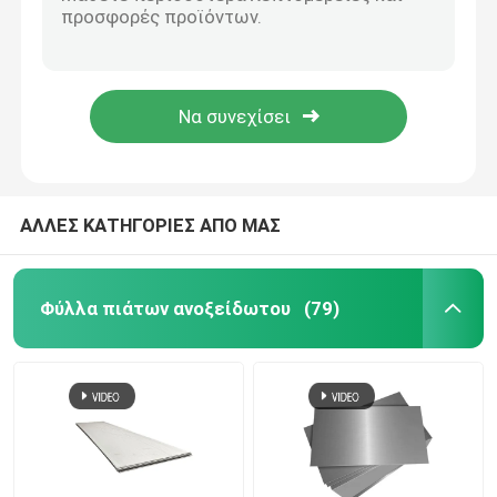
ανοξείδωτο 0.4mm καυτό - κυλημένη σπείρα 304l 202 304 ανοξείδωτη σπείρα ASTM
Ο καθρέφτης σπειρών ανοξείδωτου 410 BA 8K 430 τελειώνει Hairline 420J1 420J2
Σωλήνας ανοξείδωτου
σπείρα ανοξείδωτου 304L 321 316L καυτή - κυλημένη επιφάνεια 4mm 6mm 1D No.1
Cold-rolled η Aisi σπείρα 304 BA 2b No.1 No.4 ανοξείδωτου 0.5mm τελειώνει
Σπείρα ανοξείδωτου
Tisco καυτό - κυλημένη σπείρα 441 443 444 SS 400 No.1 ανοξείδωτου
Φύλλο σπειρών αλουμινίου
ΑΛΛΕΣ ΚΑΤΗΓΟΡΙΕΣ ΑΠΟ ΜΑΣ
Φύλλο πιάτων αργιλίου
Φύλλα πιάτων ανοξείδωτου
(79)
Σωλήνας σωλήνων αργιλίου
Φραγμοί ανοξείδωτου
στερεός φραγμός αργιλίου