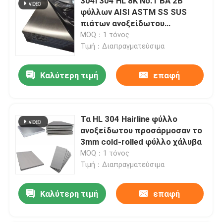
304l 304 HL 8K No.1 BA 2B
φύλλων AISI ASTM SS SUS
πιάτων ανοξείδωτου
καθρεφτών
MOQ：1 τόνος
Τιμή：Διαπραγματεύσιμα
Καλύτερη τιμή
επαφή
Τα HL 304 Hairline φύλλο
ανοξείδωτου προσάρμοσαν το
3mm cold-rolled φύλλο χάλυβα
MOQ：1 τόνος
Τιμή：Διαπραγματεύσιμα
Καλύτερη τιμή
επαφή