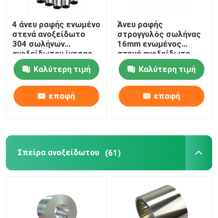
4 άνευ ραφής ενωμένο
Άνευ ραφής
στενά ανοξείδωτο
στρογγυλός σωλήνας
304 σωλήνων
16mm ενωμένος
ανοξείδωτου ίντσας
στενά ανοξείδωτο
γύρω από το σωλήνα
σωλήνας 304 20mm
Καλύτερη τιμή
Καλύτερη τιμή
ανοξείδωτου
επαφή
επαφή
Σπείρα ανοξείδωτου
(61)