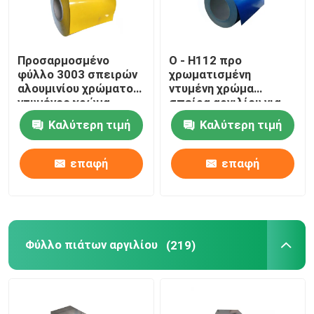
Προσαρμοσμένο
O - H112 προ
φύλλο 3003 σπειρών
χρωματισμένη
αλουμινίου χρώματος
ντυμένη χρώμα
ντυμένος χρώμα
σπείρα αργιλίου για
ρόλος λουρίδων
το φύλλο υλικού
Καλύτερη τιμή
Καλύτερη τιμή
κατασκευής σκεπής
επαφή
επαφή
Φύλλο πιάτων αργιλίου
(219)