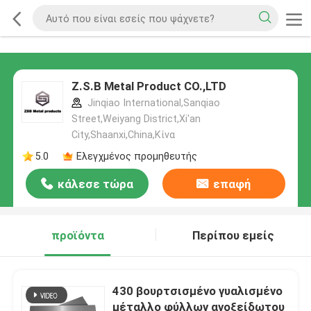
Z.S.B Metal Product CO.,LTD
Jinqiao International,Sanqiao
Street,Weiyang District,Xi'an
City,Shaanxi,China,Κίνα
5.0
Ελεγχμένος προμηθευτής
κάλεσε τώρα
επαφή
προϊόντα
Περίπου εμείς
430 βουρτσισμένο γυαλισμένο
μέταλλο φύλλων ανοξείδωτου