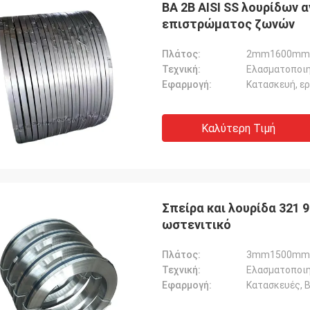
BA 2B AISI SS λουρίδων 
επιστρώματος ζωνών
Πλάτος:
2mm1600mm
Τεχνική:
Ελασματοποιη
Εφαρμογή:
Κατασκευή, ε
Ικραμ Αλαουι
ζομαι να αγοράσω περισσότερα
Καλύτερη Τιμή
τα.
Σπείρα και λουρίδα 321
ωστενιτικό
Πλάτος:
3mm1500mm, 
Τεχνική:
Εφαρμογή:
Κατασκευές, Β