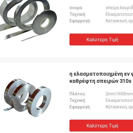
όνομα:
σπείρα λουρί
Τεχνική:
Ελασματοποιη
Εφαρμογή:
Κατασκευή, ε
Καλύτερη Τιμή
η ελασματοποιημένη εν 
καθρέφτη σπειρών 310s 
Πλάτος:
2mm1600mm
Τεχνική:
Ελασματοποιη
Εφαρμογή:
Κατασκευή, ε
Καλύτερη Τιμή