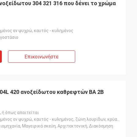
ανοξείδωτου 304 321 316 που δένει το χρώμα
μένος εν ψυχρώ, καυτός - κυλημένος
ργοστάσιο
Επικοινωνήστε
 904L 420 ανοξείδωτου καθρεφτών BA 2B
ή όπως απαιτείται
Ελασματοποιημένος εν ψυχρώ, καυτός - κυλημένος, ζώνη λουρίδων, κρύα/καυτή - που κυλιέται
ιομηχανία, Μαγειρικά σκεύη, Αρχιτεκτονική, Διακόσμηση