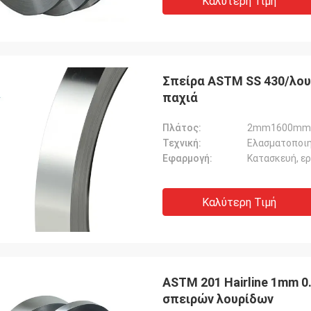
Καλύτερη Τιμή
Σπείρα ASTM SS 430/λο
παχιά
Πλάτος:
2mm1600mm
Τεχνική:
Ελασματοποιη
Εφαρμογή:
Κατασκευή, ε
Καλύτερη Τιμή
ASTM 201 Hairline 1mm 0
σπειρών λουρίδων