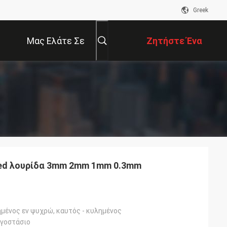
Greek
Μας Ελάτε Σε
Ζητήστε Ένα
Επαφή Με
Απόσπασμα
olled λουρίδα 3mm 2mm 1mm 0.3mm
μένος εν ψυχρώ, καυτός - κυλημένος
ργοστάσιο