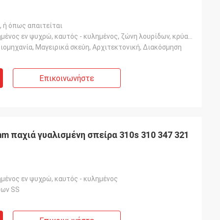
ή όπως απαιτείται
Ελασματοποιημένος εν ψυχρώ, καυτός - κυλημένος, ζώνη λουρίδων, κρύα/καυτή - που κυλιέται
ιομηχανία, Μαγειρικά σκεύη, Αρχιτεκτονική, Διακόσμηση
Επικοινωνήστε
m παχιά γυαλισμένη σπείρα 310s 310 347 321
μένος εν ψυχρώ, καυτός - κυλημένος
δων SS