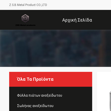
Z.S.B Metal Product CO.,LTD
Αρχική Σελίδα
Όλα Τα Προϊόντα
Φύλλα πιάτων ανοξείδωτου
Σωλήνας ανοξείδωτου