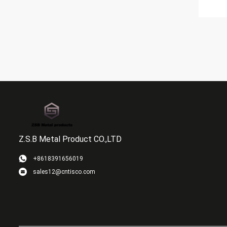
Z.S.B Metal Product CO.,LTD
+8618391656019
sales12@cntisco.com