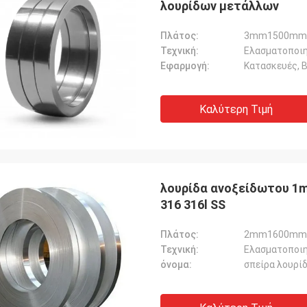
λουρίδων μετάλλων
Πλάτος:
3mm1500mm, 
Τεχνική:
Εφαρμογή:
Κατασκευές, Β
Καλύτερη Τιμή
λουρίδα ανοξείδωτου 1m
316 316l SS
Πλάτος:
2mm1600mm
Τεχνική:
Ελασματοποιη
όνομα:
σπείρα λουρί