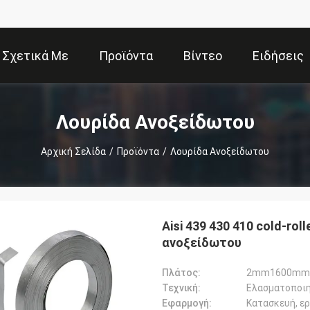
Σχετικά Με
Προϊόντα
Βίντεο
Ειδήσεις
Εμάς
Λουρίδα Ανοξείδωτου
Αρχική Σελίδα
/
Προϊόντα
/
Λουρίδα Ανοξείδωτου
Aisi 439 430 410 cold-r
ανοξείδωτου
Πλάτος:
2mm1600mm
Τεχνική:
Ελασματοποιη
Εφαρμογή:
Κατασκευή, ε