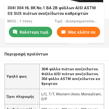
304l 304 HL 8K No.1 BA 2B φύλλων AISI ASTM
SS SUS πιάτων ανοξείδωτου καθρεφτών
MOQ：1 τόνος
Τιμή：Διαπραγματεύσιμα
Καλύτερη τιμή
Μας ελάτε σε
επαφή με
Περιγραφή προϊόντων
304l φύλλα πιάτων ανοξείδωτου
,
Φύλλα AISI πιάτων ανοξείδωτου
,
Υψηλό φως:
304 φύλλο ASTM ανοξείδωτου κα
θρεφτών
L/C, T/T, Western Union, MoneyGram,
Όροι πληρωμής
D/P