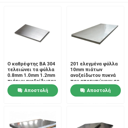
Ο καθρέφτης BA 304
201 ελεγμένα φύλλα
τελειώνει τα φύλλα
10mm πιάτων
0.8mm 1.0mm 1.2mm
ανοξείδωτου πυκνά
πιάτων ανοξείδωτου
που αποτυπώνουν σε
ανάγλυφο
Σπίτι
Αποστολή
Αποστολή
ερώτησης
ερώτησης
Προϊόντα
βίντεο