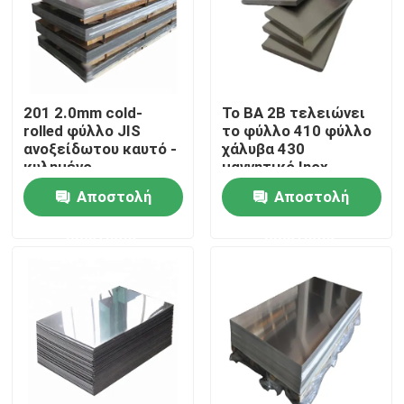
Σχετικά με εμάς
Επισκεψή εργοστασίου
201 2.0mm cold-
Το BA 2B τελειώνει
rolled φύλλο JIS
το φύλλο 410 φύλλο
ανοξείδωτου καυτό -
χάλυβα 430
Έλεγχος ποιότητας
κυλημένο
μαγνητικό Inox
ανοξείδωτο 2B 304
Decoiling
Αποστολή
Αποστολή
ανοξείδωτου
Επικοινωνήστε μαζί μας
ερώτησης
ερώτησης
Ειδήσεις
Ζητήστε μια προσφορά
Φύλλα πιάτων ανοξείδωτου