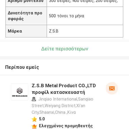
Αριθμό μοντέλου
300 σειρές, 400 σειρές, 200 σειρές,
Δυνατότητα προ
500 τόνοι το μήνα
σφοράς
Μάρκα
Z.S.B
Δείτε περισσότερων
Περίπου εμείς
Z.S.B Metal Product CO.,LTD
προφίλ κατασκευαστή
Jinqiao International,Sanqiao
Street,Weiyang District,Xi'an
City,Shaanxi,China ,Κίνα
5.0
Ελεγχμένος προμηθευτής