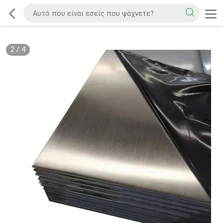
2
/
4