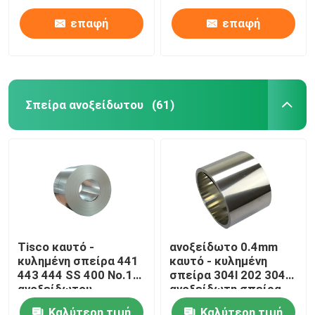
επαφή
επαφή
Σπείρα ανοξείδωτου
(61)
Σπίτι
Tisco καυτό -
ανοξείδωτο 0.4mm
κυλημένη σπείρα 441
καυτό - κυλημένη
Προϊόντα
443 444 SS 400 No.1
σπείρα 304l 202 304
ανοξείδωτου
ανοξείδωτη σπείρα
ASTM
βίντεο
Καλύτερη τιμή
Καλύτερη τιμή