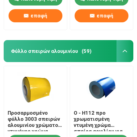
επαφή
επαφή
Σχετικά με εμάς
Επισκεψή εργοστασίου
Φύλλο σπειρών αλουμινίου
(59)
Έλεγχος ποιότητας
Επικοινωνήστε μαζί μας
Ειδήσεις
Προσαρμοσμένο
O - H112 προ
Ζητήστε μια προσφορά
φύλλο 3003 σπειρών
χρωματισμένη
αλουμινίου χρώματος
ντυμένη χρώμα
ντυμένος χρώμα
σπείρα αργιλίου για
Φύλλα πιάτων ανοξείδωτου