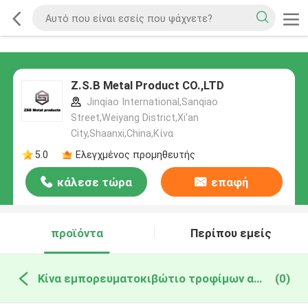
Z.S.B Metal Product CO.,LTD
Jinqiao International,Sanqiao
Street,Weiyang District,Xi'an
City,Shaanxi,China,Κίνα
5.0
Ελεγχμένος προμηθευτής
κάλεσε τώρα
επαφή
προϊόντα
Περίπου εμείς
Κίνα εμπορευματοκιβώτιο τροφίμων αργιλίου
(0)