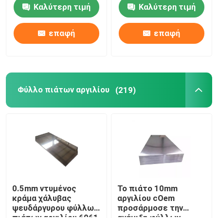
ρόλος λουρίδων
το φύλλο υλικού
Καλύτερη τιμή
Καλύτερη τιμή
κατασκευής σκεπής
Σωλήνας ανοξείδωτου
επαφή
επαφή
Σπείρα ανοξείδωτου
Φύλλο σπειρών αλουμινίου
Φύλλο πιάτων αργιλίου
(219)
Φύλλο πιάτων αργιλίου
Σωλήνας σωλήνων αργιλίου
Φραγμοί ανοξείδωτου
0.5mm ντυμένος
Το πιάτο 10mm
κράμα χάλυβας
αργιλίου cOem
ψευδάργυρου φύλλων
προσάρμοσε την
στερεός φραγμός αργιλίου
πιάτων αργιλίου 6061
ανάμιξη φύλλων