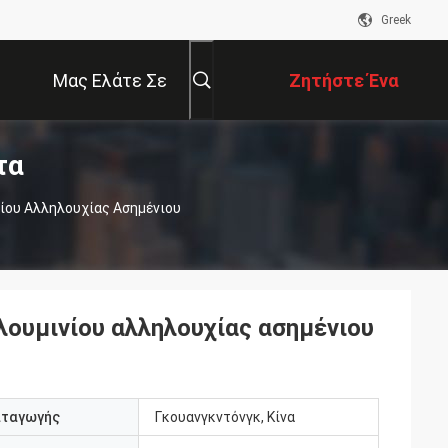
Greek
Μας Ελάτε Σε
Ζητήστε Ένα
τα
Επαφή Με
Απόσπασμα
ίου Αλληλουχίας Ασημένιου
λουμινίου αλληλουχίας ασημένιου
αταγωγής
Γκουανγκντόνγκ, Κίνα