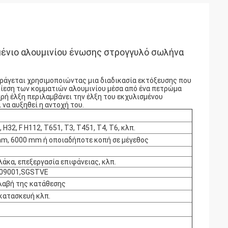
ένιο αλουμινίου ένωσης στρογγυλό σωλήνα
αράγεται χρησιμοποιώντας μια διαδικασία εκτόξευσης που
πίεση των κομματιών αλουμινίου μέσα από ένα πετρώμα
χρή έλξη περιλαμβάνει την έλξη του εκχυλισμένου
 να αυξηθεί η αντοχή του.
 H32, F H112, T651, T3, T451, T4, T6, κλπ.
m, 6000 mm ή οποιαδήποτε κοπή σε μέγεθος
λάκα, επεξεργασία επιφάνειας, κλπ.
S09001,SGSTVE
αλαβή της κατάθεσης
 κατασκευή κλπ.