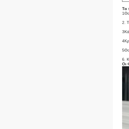
Τα 
1Θα
2. 
3Κά
4Κρ
5Θα
6. 
Οι 