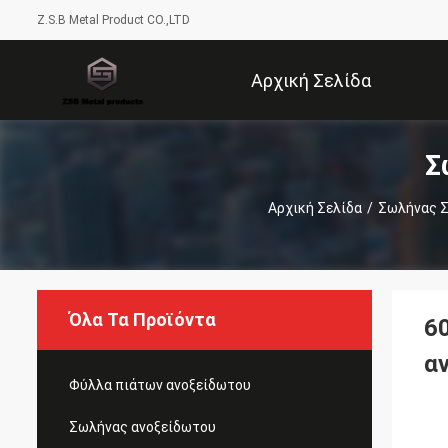
Z.S.B Metal Product CO.,LTD
Αρχική Σελίδα
Σ
Αρχική Σελίδα
/
Σωλήνας Σ
Όλα Τα Προϊόντα
6
α
Φύλλα πιάτων ανοξείδωτου
Σωλήνας ανοξείδωτου