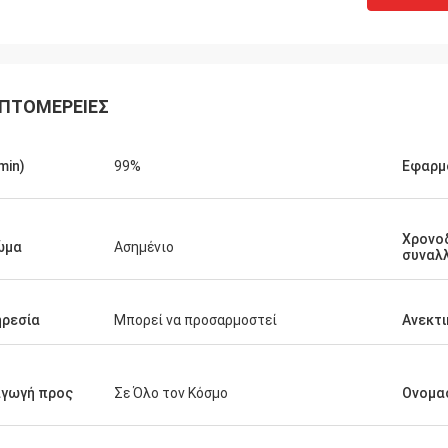
ΠΤΟΜΈΡΕΙΕΣ
Ικραμ Αλαουι
(min)
99%
Εφαρμ
ζομαι να αγοράσω περισσότερα
τα.
Χρονο
ώμα
Ασημένιο
συναλ
ρεσία
Μπορεί να προσαρμοστεί
Ανεκτ
αγωγή προς
Σε Όλο τον Κόσμο
Ονομα