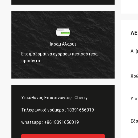
ΛΕ
Ικραμ Αλαουι
Al 
Ετοιμάζομαι να αγοράσω περισσότερα
Ετοιμά
προϊόντα.
προϊόν
Χρ
Υπεύθυνος Επικοινωνίας :
Cherry
Υπη
Τηλεφωνικό νούμερο :
18391656019
Εξ
whatsapp :
+8618391656019