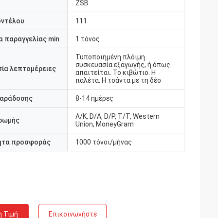
ZSB
οντέλου
111
 παραγγελίας min
1 τόνος
Τυποποιημένη πλόιμη
συσκευασία εξαγωγής, ή όπως
ία λεπτομέρειες
απαιτείται. Το κιβώτιο. Η
παλέτα. Η τσάντα με τη δέσ
παράδοσης
8-14 ημέρες
Λ/Κ, D/A, D/P, T/T, Western
ρωμής
Union, MoneyGram
ητα προσφοράς
1000 τόνοι/μήνας
η Τιμή
Επικοινωνήστε