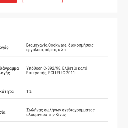
Βιομηχανία Cookware, διακοσμήσεις,
ογές
εργαλεία, πόρτα, κ.λπ.
διάγραμμα
Υπόθεση C-392/98, Ελβετία κατά
λαγής
Επιτροπής, ECLI:EU:C:2011:
ικότητα
1%
Σωλήνας σωλήνων σχεδιαγράμματος
σία
αλουμινίου της Κίνας