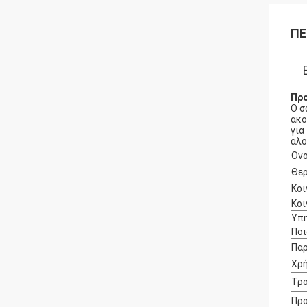
ΠΕ
Προ
Ο σ
ακο
για
αλο
Ονο
Θε
Κοι
Κοι
Υπ
Πο
Πα
Χρ
Τρ
Πρ