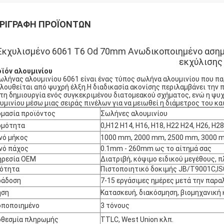
ΡΙΓΡΑΦΉ ΠΡΟΪΌΝΤΩΝ
Εκχυλισμένο 6061 T6 Od 70mm Ανωδικοποιημένο ασημ
εκχύλισης
ϊόν αλουμινίου
ωλήνας αλουμινίου 6061 είναι ένας τύπος σωλήνα αλουμινίου που π
λουθείται από ψυχρή έλξη.Η διαδικασία ακονίσης περιλαμβάνει την 
 τη δημιουργία ενός συγκεκριμένου διατομεακού σχήματος, ενώ η ψυ
υμινίου μέσω μιας σειράς πινέλων για να μειωθεί η διάμετρος του και
μασία προϊόντος
Σωλήνες αλουμινίου
ρμότητα
0,H12 H14, H16, H18, H22 H24, H26, H28,
νό μήκος
1000 mm, 2000 mm, 2500 mm, 3000 m
νό πάχος
0.1mm - 260mm ως το αίτημά σας
ηρεσία OEM
Διατριβή, κόψιμο ειδικού μεγέθους, π
ιότητα
Πιστοποιητικό δοκιμής JB/T9001C,I
ράδοση
7-15 εργάσιμες ημέρες μετά την παρ
ήση
Κατασκευή, διακόσμηση, βιομηχανική
οποποιημένο
3 τόνους
οθεσμία πληρωμής
TTLC, West Union κλπ.