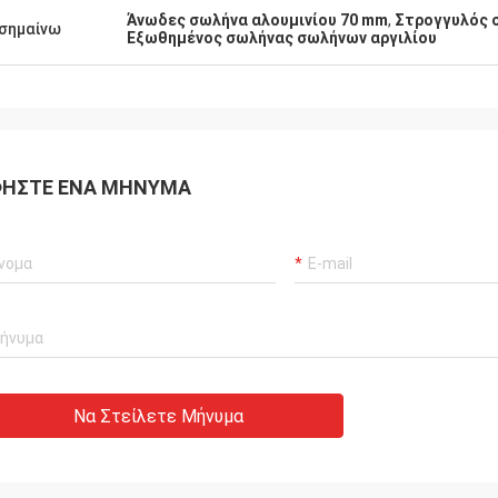
Άνωδες σωλήνα αλουμινίου 70 mm
,
Στρογγυλός σ
σημαίνω
Εξωθημένος σωλήνας σωλήνων αργιλίου
ΉΣΤΕ ΈΝΑ ΜΉΝΥΜΑ
Να Στείλετε Μήνυμα