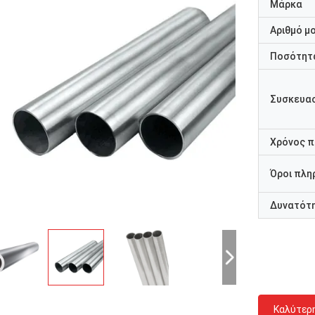
Μάρκα
Αριθμό μ
Ποσότητα
Συσκευασ
Χρόνος 
Όροι πλη
Δυνατότ
Καλύτερ