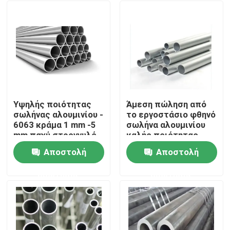
Υψηλής ποιότητας
Άμεση πώληση από
σωλήνας αλουμινίου -
το εργοστάσιο φθηνό
6063 κράμα 1 mm -5
σωλήνα αλουμινίου
mm παχύ στρογγυλό
καλής ποιότητας
σωλήνα αλουμινίου
στρογγυλό 3003
Αποστολή
Αποστολή
στρογγυλό για την
Series για εξωτερική
Σπίτι
κατασκευή κτιρίων
χρήση
ερώτησης
ερώτησης
Προϊόντα
βίντεο