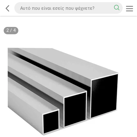
2
/
4