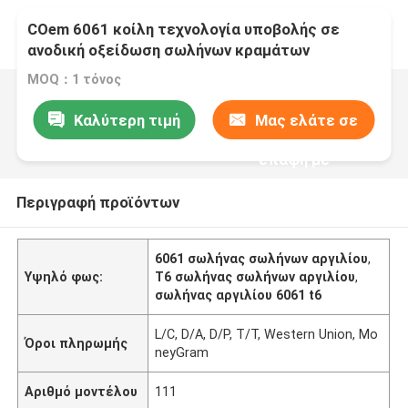
COem 6061 κοίλη τεχνολογία υποβολής σε
ανοδική οξείδωση σωλήνων κραμάτων
σωλήνων αργιλίου T6
MOQ：1 τόνος
Καλύτερη τιμή
Μας ελάτε σε
επαφή με
Περιγραφή προϊόντων
6061 σωλήνας σωλήνων αργιλίου
,
Υψηλό φως:
T6 σωλήνας σωλήνων αργιλίου
,
σωλήνας αργιλίου 6061 t6
L/C, D/A, D/P, T/T, Western Union, Mo
Όροι πληρωμής
neyGram
Αριθμό μοντέλου
111