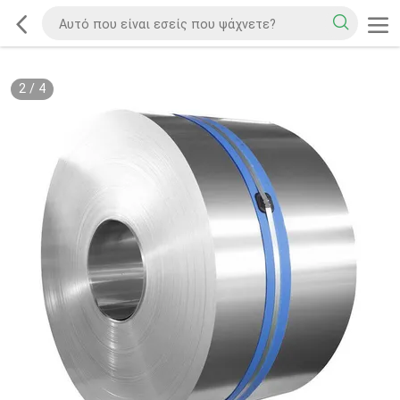
2
/
4