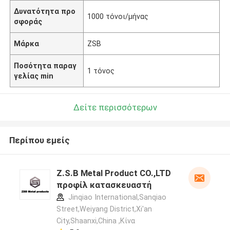
Δυνατότητα προ
1000 τόνοι/μήνας
σφοράς
Μάρκα
ZSB
Ποσότητα παραγ
1 τόνος
γελίας min
Δείτε περισσότερων
Περίπου εμείς
Z.S.B Metal Product CO.,LTD
προφίλ κατασκευαστή
Jinqiao International,Sanqiao
Street,Weiyang District,Xi'an
City,Shaanxi,China ,Κίνα