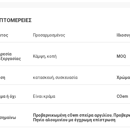
ΠΤΟΜΈΡΕΙΕΣ
άτος
Προσαρμοσμένος
Ιδιοσυ
ερα
ρεσία
Κάμψη, κοπή
MOQ
ξεργασίας
ήση
κατασκευή, συσκευασία
Χρώμα
μα ή όχι
Είναι κράμα
COem
Προβερνικωμένη cOem σπείρα αργιλίου
,
Προβερν
σημαίνω
Πηνίο αλουμινίου με έγχρωμη επίστρωση