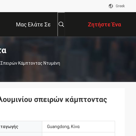
Greek
Μας Ελάτε Σε
Ζητήστε Ένα
τα
Επαφή Με
Απόσπασμα
 Σπειρών Κάμπτοντας Ντυμένη
λουμινίου σπειρών κάμπτοντας
αταγωγής
Guangdong, Κίνα