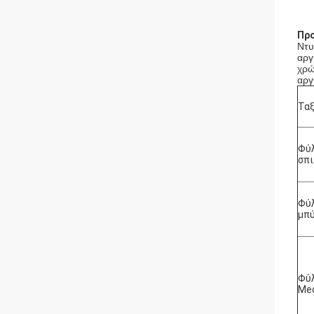
Προ
Ντυ
αργ
χρώ
αργ
Ταξ
Φύλ
σπι
Φύλ
μπ
Φύλ
Med