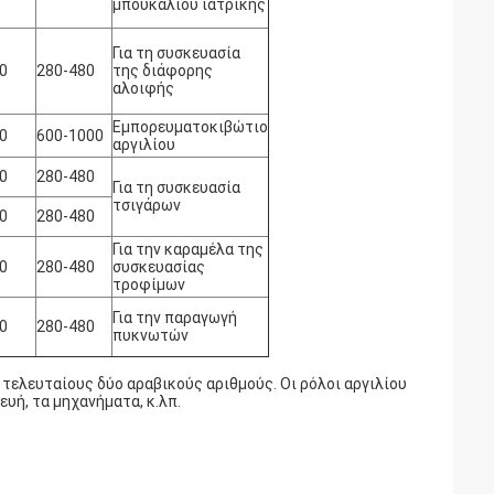
μπουκαλιού ιατρικής
Για τη συσκευασία
0
280-480
της διάφορης
αλοιφής
Εμπορευματοκιβώτιο
0
600-1000
αργιλίου
0
280-480
Για τη συσκευασία
τσιγάρων
0
280-480
Για την καραμέλα της
0
280-480
συσκευασίας
τροφίμων
Για την παραγωγή
0
280-480
πυκνωτών
 τελευταίους δύο αραβικούς αριθμούς. Οι ρόλοι αργιλίου
υή, τα μηχανήματα, κ.λπ.