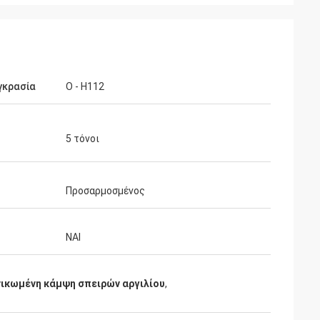
γκρασία
O - H112
5 τόνοι
Προσαρμοσμένος
ΝΑΙ
ικωμένη κάμψη σπειρών αργιλίου
,