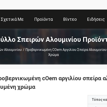
Σχετικά Με
Προϊόντα
Βίντεο
Ειδήσεις
ύλλο Σπειρών Αλουμινίου Προϊόν
Εμάς
ών Αλουμινίου
/
Προβερνικωμένη COem Αργιλίου Σπείρα Αλουμινίου
Χρώμα
ροβερνικωμένη cOem αργιλίου σπείρα α
τυμένη χρώμα
Τόπος κ