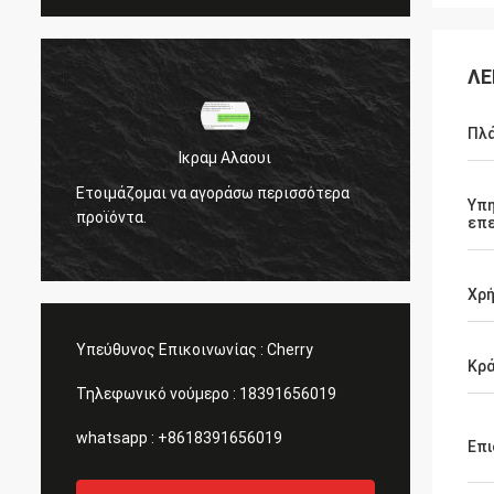
ΛΕ
Πλ
αμ Αλαουι
Ικραμ Αλαουι
γοράσω περισσότερα
Ετοιμάζομαι να αγοράσω περισσότ
Υπη
προϊόντα.
επε
Χρ
Υπεύθυνος Επικοινωνίας :
Cherry
Κρά
Τηλεφωνικό νούμερο :
18391656019
whatsapp :
+8618391656019
Επι