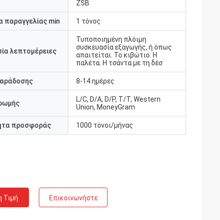
ZSB
 παραγγελίας min
1 τόνος
Τυποποιημένη πλόιμη
συσκευασία εξαγωγής, ή όπως
ία λεπτομέρειες
απαιτείται. Το κιβώτιο. Η
παλέτα. Η τσάντα με τη δέσ
παράδοσης
8-14 ημέρες
L/C, D/A, D/P, T/T, Western
ρωμής
Union, MoneyGram
ητα προσφοράς
1000 τόνοι/μήνας
η Τιμή
Επικοινωνήστε