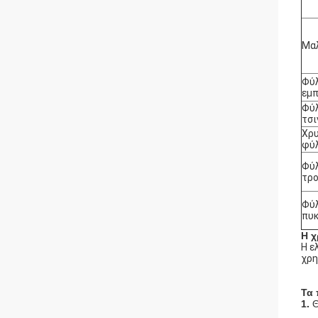
Μα
Φύλ
εμ
Φύλ
τσ
Χρ
φύλ
Φύλ
τρ
Φύλ
πυ
Η χ
Η ε
χρη
Τα 
1.
Θ