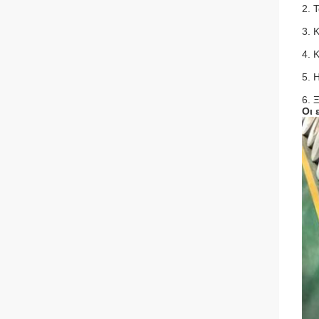
2. 
3. 
4. 
5. 
6. 
Οι 