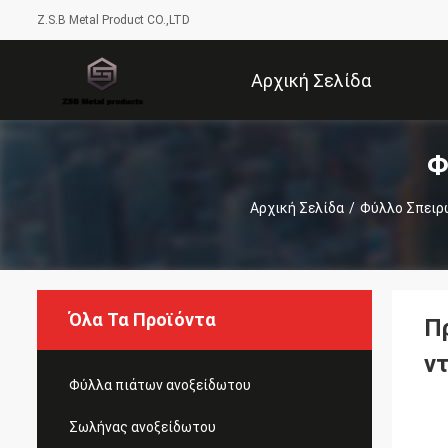
Z.S.B Metal Product CO.,LTD
Αρχική Σελίδα
Φ
Αρχική Σελίδα
/
Φύλλο Σπειρ
Όλα Τα Προϊόντα
Π
ν
Φύλλα πιάτων ανοξείδωτου
Σωλήνας ανοξείδωτου