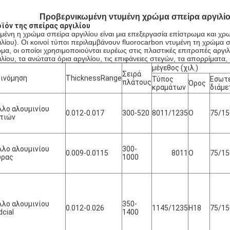
Προβερνικωμένη ντυμένη χρώμα σπείρα αργιλίο
ϊόν της σπείρας αργιλίου
μένη η χρώμα σπείρα αργιλίου είναι μια επεξεργασία επίστρωμα και χρωμ
ιλίου). Οι κοινοί τύποι περιλαμβάνουν fluorocarbon ντυμένη τη χρώμα 
μα, οι οποίοι χρησιμοποιούνται ευρέως στις πλαστικές επιτροπές αργιλ
ιλίου, τα ανώτατα όρια αργιλίου, τις επιφάνειες στεγών, τα απορρίματα, 
μέγεθος (χιλ.)
Σειρά
ινόμηση
ThicknessRange
Τύπος
Εσωτ
πλάτους
Όρος
κραμάτων
διάμε
λο αλουμινίου
0.012-0.017
300-520
8011/1235
Ο
75/15
τιών
λο αλουμινίου
300-
0.009-0.0115
8011
Ο
75/15
ύρας
1000
λο αλουμινίου
350-
0.012-0.026
1145/1235
H18
75/15
cial
1400