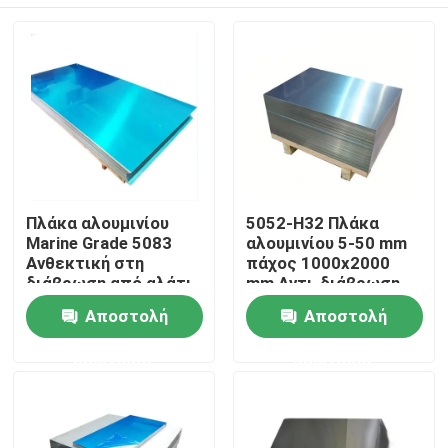
Πλάκα αλουμινίου
5052-H32 Πλάκα
Marine Grade 5083
αλουμινίου 5-50 mm
Ανθεκτική στη
πάχος 1000x2000
διάβρωση από αλάτι
mm Αντι-διάβρωση
για ναυπηγική
για ναυτική
Σπίτι
Αποστολή
Αποστολή
πιστοποιημένη κατά
κατασκευή
ANSI
ερώτησης
ερώτησης
Προϊόντα
βίντεο