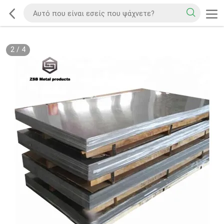
2
/
4