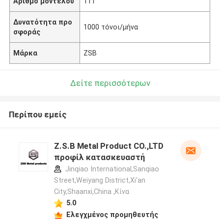
Αριθμό μοντέλου
111
Δυνατότητα προ
1000 τόνοι/μήνα
σφοράς
Μάρκα
ZSB
Δείτε περισσότερων
Περίπου εμείς
Z.S.B Metal Product CO.,LTD
προφίλ κατασκευαστή
Jinqiao International,Sanqiao
Street,Weiyang District,Xi'an
City,Shaanxi,China ,Κίνα
5.0
Ελεγχμένος προμηθευτής