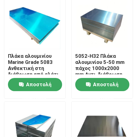
Πλάκα αλουμινίου
5052-H32 Πλάκα
Marine Grade 5083
αλουμινίου 5-50 mm
Ανθεκτική στη
πάχος 1000x2000
διάβρωση από αλάτι
mm Αντι-διάβρωση
για ναυπηγική
για ναυτική
Αποστολή
Αποστολή
πιστοποιημένη κατά
κατασκευή
ANSI
Σπίτι
ερώτησης
ερώτησης
Προϊόντα
βίντεο