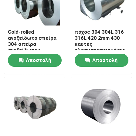
Σχετικά με εμάς
Cold-rolled
πάχος 304 304L 316
Επισκεψή εργοστασίου
ανοξείδωτο σπείρα
316L 420 2mm 430
304 σπείρα
καυτές
ανοξείδωτου
ελασματοποιημένες
Έλεγχος ποιότητας
χρώματος 304L 321
εν ψυχρώ σπείρες
Αποστολή
Αποστολή
γυαλισμένη
ανοξείδωτου
06cr19ni10
ερώτησης
ερώτησης
Επικοινωνήστε μαζί μας
Ειδήσεις
Ζητήστε μια προσφορά
Φύλλα πιάτων ανοξείδωτου