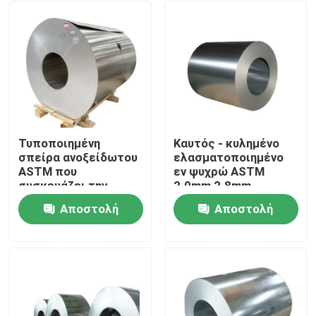
Τυποποιημένη
Καυτός - κυλημένο
σπείρα ανοξείδωτου
ελασματοποιημένο
ASTM που
εν ψυχρώ ASTM
συσκευάζει την
2.0mm 2.8mm
τυποποιημένη
3.0mm304 300series
Αποστολή
Αποστολή
συσκευασία
ένωσε στενά το
Σπίτι
εξαγωγής
βαθμό σπείρα
ερώτησης
ερώτησης
κραμάτων
ανοξείδωτου 2B
Προϊόντα
βίντεο