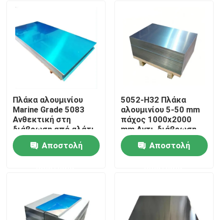
Πλάκα αλουμινίου
5052-H32 Πλάκα
Marine Grade 5083
αλουμινίου 5-50 mm
Ανθεκτική στη
πάχος 1000x2000
διάβρωση από αλάτι
mm Αντι-διάβρωση
για ναυπηγική
για ναυτική
Αποστολή
Αποστολή
πιστοποιημένη κατά
κατασκευή
Σπίτι
ANSI
ερώτησης
ερώτησης
Προϊόντα
βίντεο