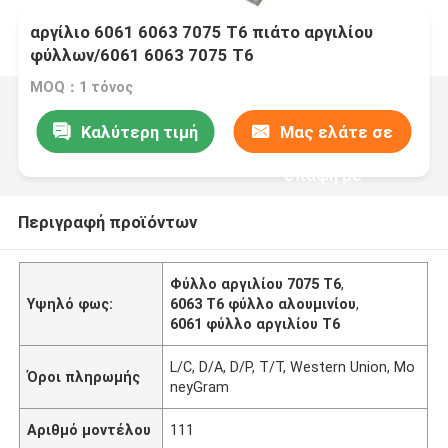
αργίλιο 6061 6063 7075 T6 πιάτο αργιλίου
φύλλων/6061 6063 7075 T6
MOQ：1 τόνος
Καλύτερη τιμή
Μας ελάτε σε
επαφή με
Περιγραφή προϊόντων
Φύλλο αργιλίου 7075 T6
,
Υψηλό φως:
6063 Τ6 φύλλο αλουμινίου
,
6061 φύλλο αργιλίου T6
L/C, D/A, D/P, T/T, Western Union, Mo
Όροι πληρωμής
neyGram
Αριθμό μοντέλου
111