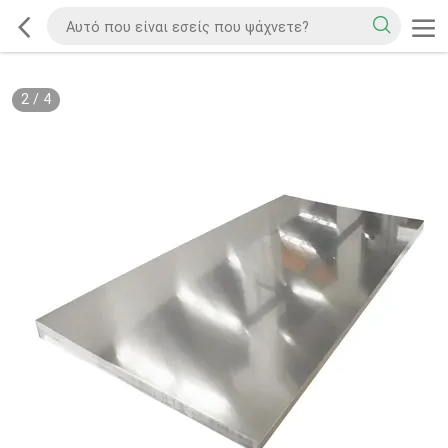
2
/
4