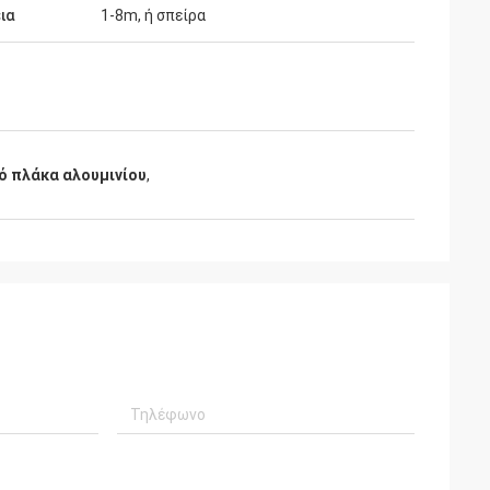
ια
1-8m, ή σπείρα
ό πλάκα αλουμινίου
,