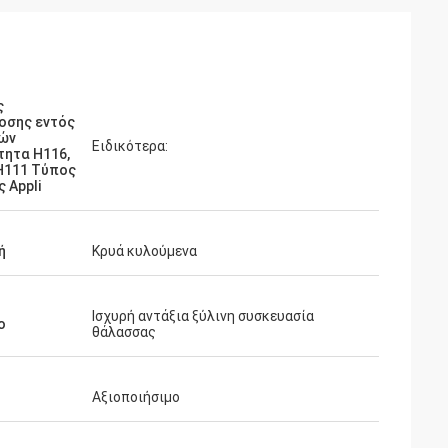
ς
οσης εντός
ρών
Ειδικότερα:
τητα H116,
H111 Τύπος
 Appli
ή
Κρυά κυλούμενα
Ισχυρή αντάξια ξύλινη συσκευασία
ο
θάλασσας
Αξιοποιήσιμο