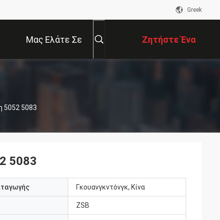
Greek
Μας Ελάτε Σε
Ζητήστε Ένα
Επαφή Με
Απόσπασμα
η 5052 5083
52 5083
αταγωγής
Γκουανγκντόνγκ, Κίνα
ZSB