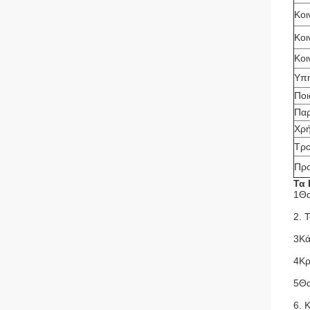
Κοι
Κοι
Κοι
Υπ
Ποι
Πα
Χρ
Τρ
Πρ
Τα 
1Θα
2. 
3Κά
4Κρ
5Θα
6. 