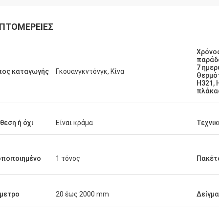
ΠΤΟΜΈΡΕΙΕΣ
Χρόνο
παράδ
7 ημε
Ικραμ Αλαουι
πος καταγωγής
Γκουανγκντόνγκ, Κίνα
Θερμό
H321, 
ζομαι να αγοράσω περισσότερα
πλάκας
τα.
θεση ή όχι
Είναι κράμα
Τεχνικ
οποποιημένο
1 τόνος
Πακέτ
μετρο
20 έως 2000 mm
Δείγμα