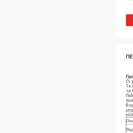
ΠΕ
Προ
Οι 
Το 
τα 
Πεδ
συσ
Βιο
μηχ
κλπ
Ονο
Θερ