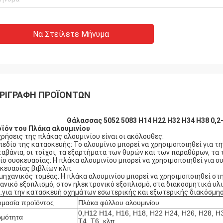
Να Στείλετε Μήνυμα
ΡΙΓΡΑΦΉ ΠΡΟΪΌΝΤΩΝ
Θάλασσας 5052 5083 H14 H22 H32 H34 H38 0,
ϊόν του
Πλάκα αλουμινίου
χρήσεις της πλάκας αλουμινίου είναι οι ακόλουθες:
πεδίο της κατασκευής: Το αλουμίνιο μπορεί να χρησιμοποιηθεί για τ
ταβάνια, οι τοίχοι, τα εξαρτήματα των θυρών και των παραθύρων, τα 
ίο συσκευασίας: Η πλάκα αλουμινίου μπορεί να χρησιμοποιηθεί για 
κευασίας βιβλίων κλπ.
μηχανικός τομέας: Η πλάκα αλουμινίου μπορεί να χρησιμοποιηθεί στ
ανικό εξοπλισμό, στον ηλεκτρονικό εξοπλισμό, στα διακοσμητικά υλ
.για την κατασκευή οχημάτων εσωτερικής και εξωτερικής διακόσμηση
μασία προϊόντος
Πλάκα φύλλου αλουμινίου
0,H12 H14, H16, H18, H22 H24, H26, H28, H3
μότητα
T4, T6, κλπ.