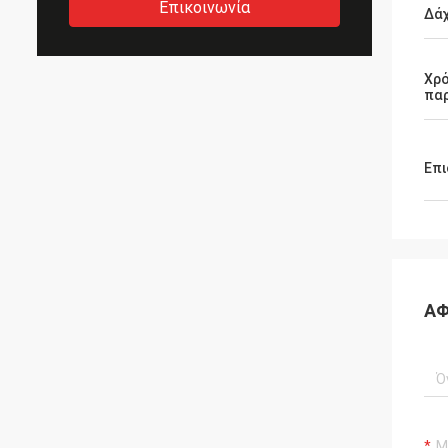
Επικοινωνία
Δά
Χρ
πα
Επι
ΑΦ