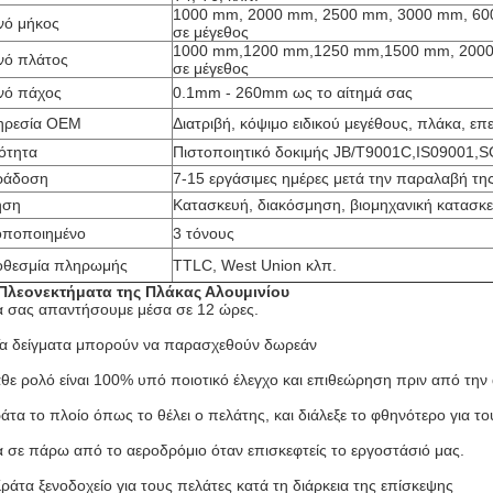
1000 mm, 2000 mm, 2500 mm, 3000 mm, 60
νό μήκος
σε μέγεθος
1000 mm,1200 mm,1250 mm,1500 mm, 2000
νό πλάτος
σε μέγεθος
νό πάχος
0.1mm - 260mm ως το αίτημά σας
ηρεσία OEM
Διατριβή, κόψιμο ειδικού μεγέθους, πλάκα, επ
ότητα
Πιστοποιητικό δοκιμής JB/T9001C,IS09001,
ράδοση
7-15 εργάσιμες ημέρες μετά την παραλαβή τη
ήση
Κατασκευή, διακόσμηση, βιομηχανική κατασκε
οποποιημένο
3 τόνους
οθεσμία πληρωμής
TTLC, West Union κλπ.
Πλεονεκτήματα της Πλάκας Αλουμινίου
 σας απαντήσουμε μέσα σε 12 ώρες.
Τα δείγματα μπορούν να παρασχεθούν δωρεάν
θε ρολό είναι 100% υπό ποιοτικό έλεγχο και επιθεώρηση πριν από την
άτα το πλοίο όπως το θέλει ο πελάτης, και διάλεξε το φθηνότερο για το
 σε πάρω από το αεροδρόμιο όταν επισκεφτείς το εργοστάσιό μας.
Κράτα ξενοδοχείο για τους πελάτες κατά τη διάρκεια της επίσκεψης