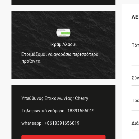
ΛΕ
Ικραμ Αλαουι
Τό
Ετοιμάζομαι να αγοράσω περισσότερα
Ετοιμά
προϊόντα.
προϊόν
Σύν
Υπεύθυνος Επικοινωνίας :
Cherry
Τρ
Τηλεφωνικό νούμερο :
18391656019
whatsapp :
+8618391656019
Διά