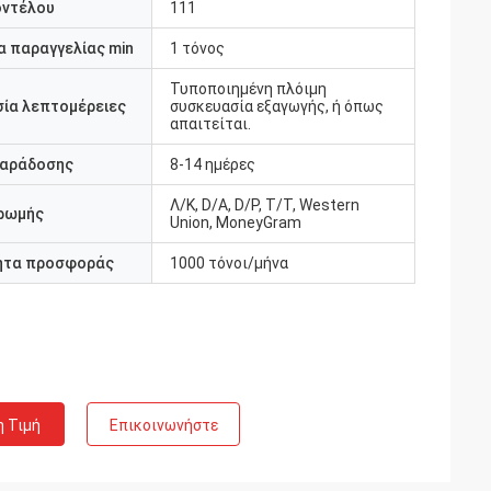
οντέλου
111
 παραγγελίας min
1 τόνος
Τυποποιημένη πλόιμη
ία λεπτομέρειες
συσκευασία εξαγωγής, ή όπως
απαιτείται.
παράδοσης
8-14 ημέρες
Λ/Κ, D/A, D/P, T/T, Western
ρωμής
Union, MoneyGram
ητα προσφοράς
1000 τόνοι/μήνα
η Τιμή
Επικοινωνήστε