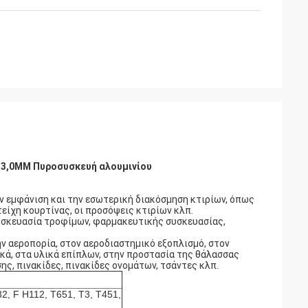
2-3,0MM Πυροσυσκευή αλουμινίου
ην εμφάνιση και την εσωτερική διακόσμηση κτιρίων, όπως
τείχη κουρτίνας, οι προσόψεις κτιρίων κλπ.
συσκευασία τροφίμων, φαρμακευτικής συσκευασίας,
ην αεροπορία, στον αεροδιαστημικό εξοπλισμό, στον
ικά, στα υλικά επίπλων, στην προστασία της θάλασσας
ς, πινακίδες, πινακίδες ονομάτων, τσάντες κλπ.
2, F H112, T651, T3, T451,