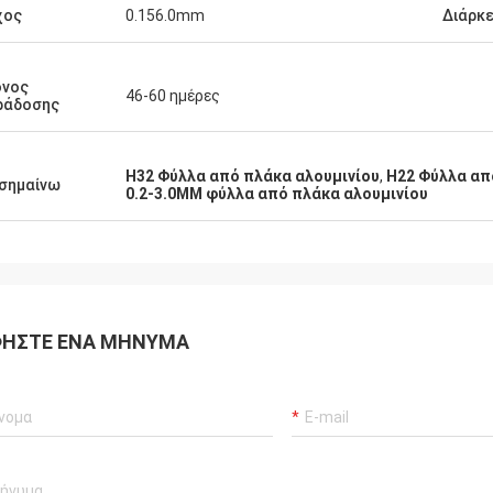
χος
0.156.0mm
Διάρκε
όνος
46-60 ημέρες
ράδοσης
H32 Φύλλα από πλάκα αλουμινίου
,
H22 Φύλλα απ
σημαίνω
0.2-3.0MM φύλλα από πλάκα αλουμινίου
ΉΣΤΕ ΈΝΑ ΜΉΝΥΜΑ