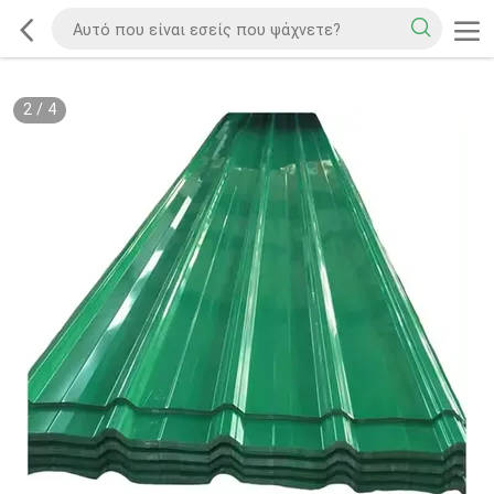
2
/
4