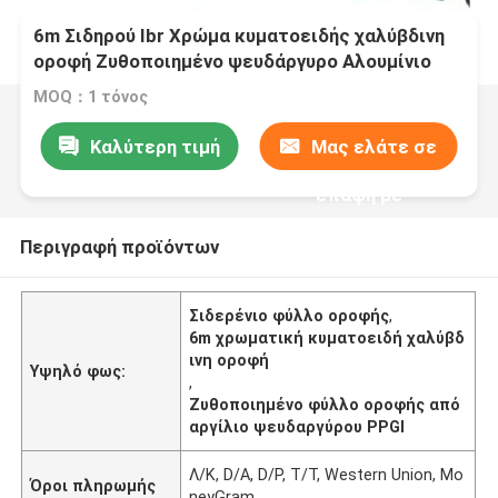
6m Σιδηρού Ibr Χρώμα κυματοειδής χαλύβδινη
οροφή Ζυθοποιημένο ψευδάργυρο Αλουμίνιο
PPGI Μεταλλική οροφή
MOQ：1 τόνος
Καλύτερη τιμή
Μας ελάτε σε
επαφή με
Περιγραφή προϊόντων
Σιδερένιο φύλλο οροφής
,
6m χρωματική κυματοειδή χαλύβδ
ινη οροφή
Υψηλό φως:
,
Ζυθοποιημένο φύλλο οροφής από
αργίλιο ψευδαργύρου PPGI
Λ/Κ, D/A, D/P, T/T, Western Union, Mo
Όροι πληρωμής
neyGram