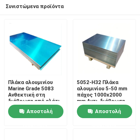
Συνιστώμενα προϊόντα
Πλάκα αλουμινίου
5052-H32 Πλάκα
Marine Grade 5083
αλουμινίου 5-50 mm
Ανθεκτική στη
πάχος 1000x2000
Σπίτι
διάβρωση από αλάτι
mm Αντι-διάβρωση
για ναυπηγική
για ναυτική
Αποστολή
Αποστολή
πιστοποιημένη κατά
κατασκευή
Προϊόντα
ANSI
ερώτησης
ερώτησης
βίντεο