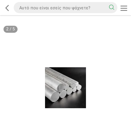
2
/
5