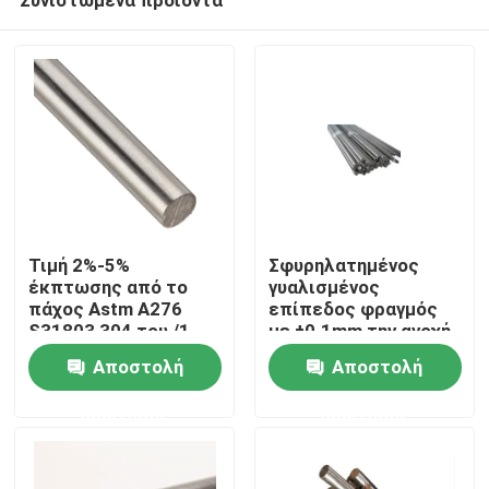
Τιμή 2%-5%
Σφυρηλατημένος
έκπτωσης από το
γυαλισμένος
πάχος Astm A276
επίπεδος φραγμός
S31803 304 του /1-
με ±0.1mm την ανοχή
Σπίτι
35mm ανοξείδωτο
430 ανοξείδωτο
Αποστολή
Αποστολή
201 γύρω από τη
γύρω από το
ράβδο μετάλλων
απόθεμα φραγμών SS
ερώτησης
ερώτησης
Προϊόντα
φραγμών
βίντεο