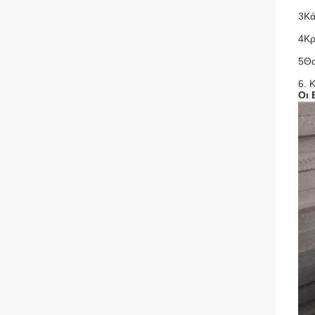
3Κά
4Κρ
5Θα
6. 
Οι 