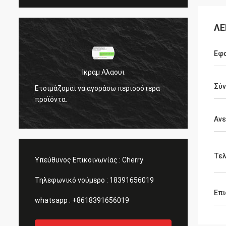
ΛΕ
Εφ
Ικραμ Αλαουι
Σύν
Ετοιμάζομαι να αγοράσω περισσότερα
Ετοιμά
προϊόντα.
προϊόν
Ανε
Τελ
Υπεύθυνος Επικοινωνίας :
Cherry
Τηλεφωνικό νούμερο :
18391656019
Επι
whatsapp :
+8618391656019