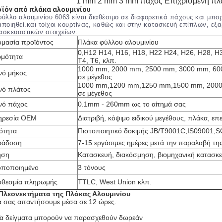
1 mm 2 mm 3 mm πάχος Επιχρισμένη πλά
ϊόν από πλάκα αλουμινίου
φύλλο αλουμινίου 6063 είναι διαθέσιμο σε διαφορετικά πάχους και μπορ
αποιηθεί.και τοίχοι κουρτίνας, καθώς και στην κατασκευή επίπλων, ε
ασκευαστικών στοιχείων.
μασία προϊόντος
Πλάκα φύλλου αλουμινίου
0,H12 H14, H16, H18, H22 H24, H26, H28, H3
μότητα
T4, T6, κλπ.
1000 mm, 2000 mm, 2500 mm, 3000 mm, 60
νό μήκος
σε μέγεθος
1000 mm,1200 mm,1250 mm,1500 mm, 2000
νό πλάτος
σε μέγεθος
νό πάχος
0.1mm - 260mm ως το αίτημά σας
ηρεσία OEM
Διατριβή, κόψιμο ειδικού μεγέθους, πλάκα, επ
ότητα
Πιστοποιητικό δοκιμής JB/T9001C,IS09001,
ράδοση
7-15 εργάσιμες ημέρες μετά την παραλαβή τη
ήση
Κατασκευή, διακόσμηση, βιομηχανική κατασκε
οποποιημένο
3 τόνους
οθεσμία πληρωμής
TTLC, West Union κλπ.
Πλεονεκτήματα της Πλάκας Αλουμινίου
 σας απαντήσουμε μέσα σε 12 ώρες.
Τα δείγματα μπορούν να παρασχεθούν δωρεάν