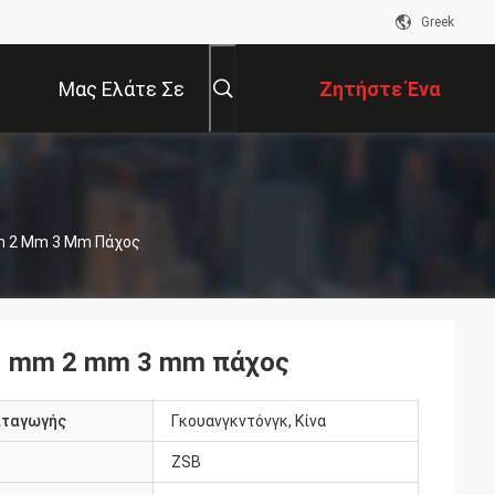
Greek
Μας Ελάτε Σε
Ζητήστε Ένα
Επαφή Με
Απόσπασμα
Mm 2 Mm 3 Mm Πάχος
 1 mm 2 mm 3 mm πάχος
αταγωγής
Γκουανγκντόνγκ, Κίνα
ZSB