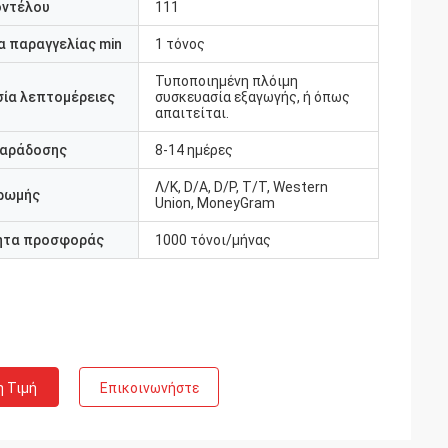
οντέλου
111
 παραγγελίας min
1 τόνος
Τυποποιημένη πλόιμη
ία λεπτομέρειες
συσκευασία εξαγωγής, ή όπως
απαιτείται.
παράδοσης
8-14 ημέρες
Λ/Κ, D/A, D/P, T/T, Western
ρωμής
Union, MoneyGram
ητα προσφοράς
1000 τόνοι/μήνας
η Τιμή
Επικοινωνήστε