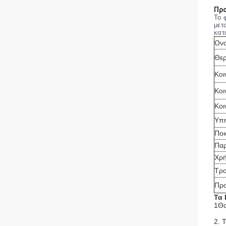
Προ
Το 
μετ
κατ
Ονο
Θερ
Κοι
Κοι
Κοι
Υπ
Ποι
Πα
Χρ
Τρ
Πρ
Τα 
1Θα
2. 