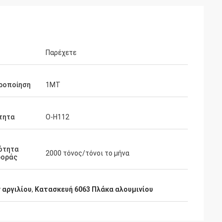
Παρέχετε
ιροποίηση
1MT
τητα
Ο-H112
ότητα
2000 τόνος/τόνοι το μήνα
οράς
 αργιλίου
,
Κατασκευή 6063 Πλάκα αλουμινίου