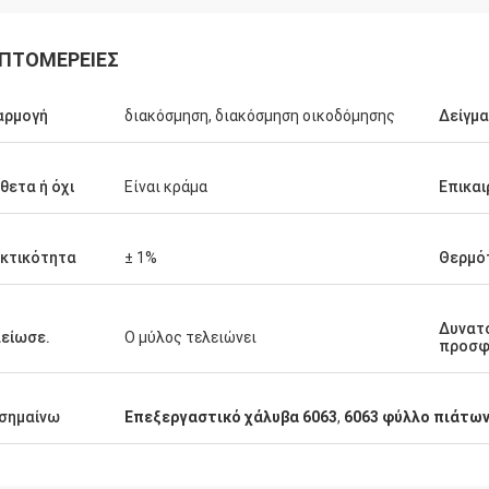
ΠΤΟΜΈΡΕΙΕΣ
αρμογή
διακόσμηση, διακόσμηση οικοδόμησης
Δείγμα
Ικραμ Αλαουι
θετα ή όχι
Είναι κράμα
Επικα
ζομαι να αγοράσω περισσότερα
τα.
κτικότητα
± 1%
Θερμό
Δυνατ
είωσε.
Ο μύλος τελειώνει
προσφ
σημαίνω
Επεξεργαστικό χάλυβα 6063
,
6063 φύλλο πιάτων