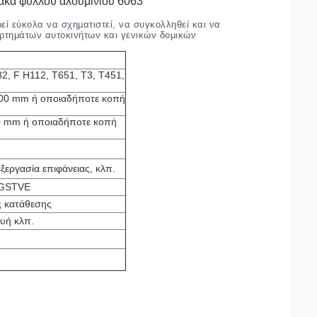
κα φύλλου αλουμινίου 6063
εί εύκολα να σχηματιστεί, να συγκολληθεί και να
ξαρτημάτων αυτοκινήτων και γενικών δομικών
2, F H112, T651, T3, T451,
00 mm ή οποιαδήποτε κοπή
 mm ή οποιαδήποτε κοπή
εξεργασία επιφάνειας, κλπ.
SGSTVE
ς κατάθεσης
υή κλπ.