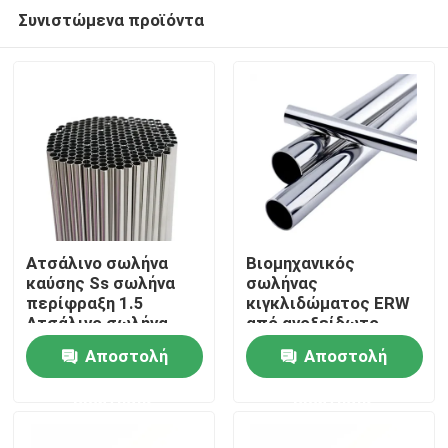
Συνιστώμενα προϊόντα
Ατσάλινο σωλήνα
Βιομηχανικός
καύσης Ss σωλήνα
σωλήνας
περίφραξη 1.5
κιγκλιδώματος ERW
Σπίτι
Ατσάλινο σωλήνα
από ανοξείδωτο
Ατσάλινο σωλήνα
ατσάλι 1 ίντσας
Αποστολή
Αποστολή
Intercooler
Προϊόντα
ερώτησης
ερώτησης
βίντεο