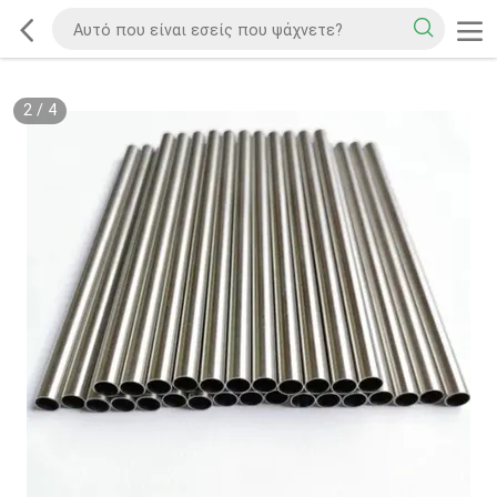
2
/
4