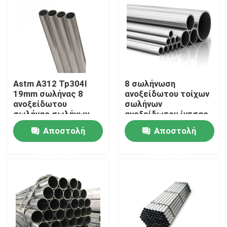
Σχετικά με εμάς
Επισκεψή εργοστασίου
Astm A312 Tp304l
8 σωλήνωση
Έλεγχος ποιότητας
19mm σωλήνας 8
ανοξείδωτου τοίχων
ανοξείδωτου
σωλήνων
σωλήνας σωλήνων
ανοξείδωτου ίντσας
σωλήνων Tp347h
εξαιρετικά λεπτή
Επικοινωνήστε μαζί μας
Αποστολή
Αποστολή
ανοξείδωτου
ερώτησης
ερώτησης
Ειδήσεις
Ζητήστε μια προσφορά
Φύλλα πιάτων ανοξείδωτου