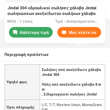
Jindal 304 υδραυλικοί σωλήνες χάλυβα Jindal
σωληνώσεων ανοξείδωτου σωλήνων χάλυβα
8mm
MOQ：1 τόνος
Τιμή：Διαπραγματεύσιμα
Καλύτερη τιμή
Μας ελάτε σε
επαφή με
Περιγραφή προϊόντων
Σωλήνες από ανοξείδωτο χάλυβα
Jindal 304
,
Υψηλό φως:
Πύλη από ανοξείδωτο χάλυβα 8 m
m
,
Σιδηρουργικοί σωλήνες Jindal
L/C, T/T, Western Union, MoneyGram,
Όροι πληρωμής
D/P