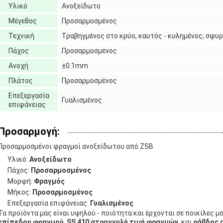
Υλικό
Ανοξείδωτο
Μέγεθος
Προσαρμοσμένος
Τεχνική
Τραβηγμένος στο κρύο, καυτός - κυλημένος, σφυ
Πάχος
Προσαρμοσμένος
Ανοχή
±0.1mm
Πλάτος
Προσαρμοσμένος
Επεξεργασία
Γυαλισμένος
επιφάνειας
Προσαρμογή:
Προσαρμοσμένοι φραγμοί ανοξείδωτου από
ZSB
Υλικό:
Ανοξείδωτο
Πάχος:
Προσαρμοσμένος
Μορφή:
Φραγμός
Μήκος:
Προσαρμοσμένος
Επεξεργασία επιφάνειας:
Γυαλισμένος
Τα προϊόντα μας είναι υψηλού - ποιότητα και έρχονται σε ποικίλες
επίπεδου φραγμού
,
SS 410 στρογγυλή τιμή φραγμών
, και
ράβδος 