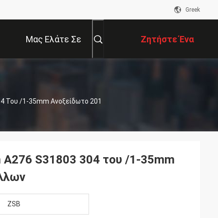
Greek
Μας Ελάτε Σε
Ζητήστε Ένα
Επαφή Με
Απόσπασμα
04 Του /1-35mm Ανοξείδωτο 201
m A276 S31803 304 του /1-35mm
άλλων
ZSB