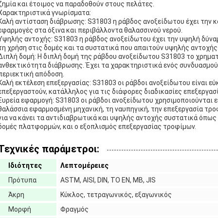
ζημία και έτοιμος να παραδοθούν στους πελάτες.
Χαρακτηριστικά γνωρίσματα:
Καλή αντίσταση διάβρωσης: S31803 η ράβδος ανοξείδωτου έχει την κ
εφαρμογές στα όξινα και περιβάλλοντα θαλασσινού νερού.
Υψηλής αντοχής: S31803 η ράβδος ανοξείδωτου έχει την υψηλή δύνα
τη χρήση στις δομές και τα συστατικά που απαιτούν υψηλής αντοχής
Διπλή δομή: Η διπλή δομή της ράβδου ανοξείδωτου S31803 το χρηματ
ανθεκτικότητα διάβρωσης. Έχει τα χαρακτηριστικά ενός συνδυασμού ω
περιεκτική απόδοση.
Καλή εκτέλεση επεξεργασίας: S31803 οι ράβδοι ανοξείδωτου είναι εύκ
επεξεργαστούν, κατάλληλος για τις διάφορες διαδικασίες επεξεργασ
Ευρεία εφαρμογή: S31803 οι ράβδοι ανοξείδωτου χρησιμοποιούνται ε
θαλάσσια εφαρμοσμένη μηχανική, τη ναυπηγική, την επεξεργασία τρο
για να κάνει τα αντιδιαβρωτικά και υψηλής αντοχής συστατικά όπως ο
δομές πλατφορμών, και ο εξοπλισμός επεξεργασίας τροφίμων.
Τεχνικές παράμετροι:
Ιδιότητες
Λεπτομέρειες
Πρότυπα
ASTM, AISI, DIN, ΤΟ EN, ΜΒ, JIS
Άκρη
Κύκλος, τετραγωνικός, εξαγωνικός
Μορφή
Φραγμός