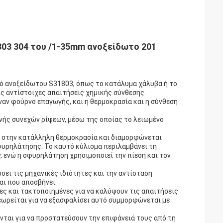
03 304 του /1-35mm ανοξείδωτο 201
ό ανοξείδωτου S31803, όπως το κατάλυμα χάλυβα ή το
ις αντίστοιχες απαιτήσεις χημικής σύνθεσης.
ναν φούρνο επαγωγής, και η θερμοκρασία και η σύνθεση
νής συνεχών ρίψεων, μέσω της οποίας το λειωμένο
ι στην κατάλληλη θερμοκρασία και διαμορφώνεται
φυρηλάτησης. Το καυτό κύλισμα περιλαμβάνει τη
 ενώ η σφυρηλάτηση χρησιμοποιεί την πίεση και τον
ώσει τις μηχανικές ιδιότητες και την αντίσταση
αι που αποσβήνει.
ες και τακτοποιημένες για να καλύψουν τις απαιτήσεις
θεωρείται για να εξασφαλίσει αυτό συμμορφώνεται με
ται για να προστατεύσουν την επιφάνειά τους από τη