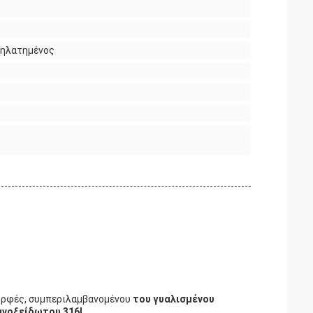
ρηλατημένος
 μορφές, συμπεριλαμβανομένου
του γυαλισμένου
ανοξείδωτου 316l
.