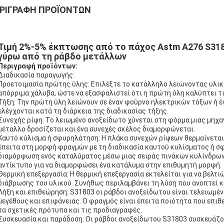
ΡΙΓΡΑΦΉ ΠΡΟΪΌΝΤΩΝ
Τιμή 2%-5% έκπτωσης από το πάχος Astm A276 S318
γύρω από τη ράβδο μετάλλων
Περιγραφή προϊόντων:
Διαδικασία παραγωγής:
Προετοιμασία πρώτης ύλης: Επιλέξτε το κατάλληλο λειώνοντας υλικ
απόρριμα χάλυβα, ώστε να εξασφαλιστεί ότι η πρώτη ύλη καλύπτει τ
Τήξη: Την πρώτη ύλη λειώνουν σε έναν φούρνο ηλεκτρικών τόξων ή έ
ελέγχονται κατά τη διάρκεια της διαδικασίας τήξης.
Συνεχής ρίψη: Το λειωμένο ανοξείδωτο χύνεται στη φόρμα μιας μηχα
μέταλλο δροσίζεται και ένα συνεχές σκέλος διαμορφώνεται.
Καυτό κύλισμα ή σφυρηλάτηση: Η πλάκα συνεχών ρίψεων θερμαίνετα
έπειτα στη μορφή φραγμών με τη διαδικασία καυτού κυλίσματος ή σ
διαμόρφωση ενός καταλύματος μέσω μιας σειράς πινάκων κυλίνδρων,
αντίκτυπο για να διαμορφώσει ένα κατάλυμα στην επιθυμητή μορφή.
Θερμική επεξεργασία: Η θερμική επεξεργασία εκτελείται για να βελτι
διάβρωσης του υλικού. Συνήθως περιλαμβάνει τη λύση που ανοπτεί κ
Λήξη και επιθεώρηση: S31803 οι ράβδοι ανοξείδωτου είναι τελειωμέν
μεγέθους και επιφάνειας. Ο φραγμός είναι έπειτα ποιότητα που επι
τα σχετικές πρότυπα και τις προδιαγραφές.
Συσκευασία και παράδοση: Οι ράβδοι ανοξείδωτου S31803 συσκευάζον