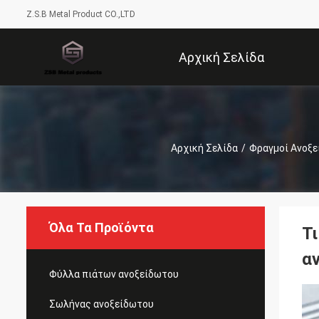
Z.S.B Metal Product CO.,LTD
Αρχική Σελίδα
Αρχική Σελίδα
/
Φραγμοί Ανοξ
Όλα Τα Προϊόντα
Τ
α
Φύλλα πιάτων ανοξείδωτου
Σωλήνας ανοξείδωτου