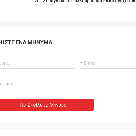
201 Στρογγυλή μεταλλική ράβδος από ανοξείδω
ΉΣΤΕ ΈΝΑ ΜΉΝΥΜΑ
Να Στείλετε Μήνυμα