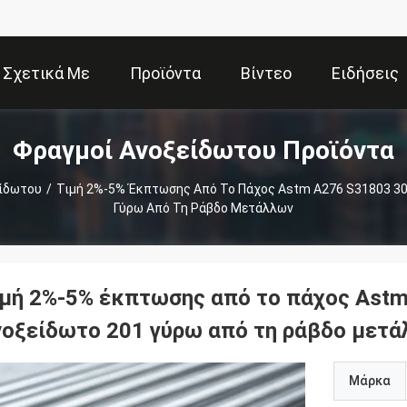
Σχετικά Με
Προϊόντα
Βίντεο
Ειδήσεις
Φραγμοί Ανοξείδωτου Προϊόντα
Εμάς
είδωτου
/
Τιμή 2%-5% Έκπτωσης Από Το Πάχος Astm A276 S31803 3
Γύρω Από Τη Ράβδο Μετάλλων
ιμή 2%-5% έκπτωσης από το πάχος Ast
νοξείδωτο 201 γύρω από τη ράβδο μετ
Μάρκα