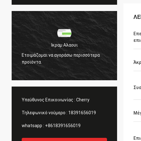
ΛΕ
Επε
επι
Ικραμ Αλαουι
Ετοιμάζομαι να αγοράσω περισσότερα
Ετοιμά
προϊόντα.
προϊόν
Άκ
Συ
Υπεύθυνος Επικοινωνίας :
Cherry
Τηλεφωνικό νούμερο :
18391656019
Μέ
whatsapp :
+8618391656019
Επι