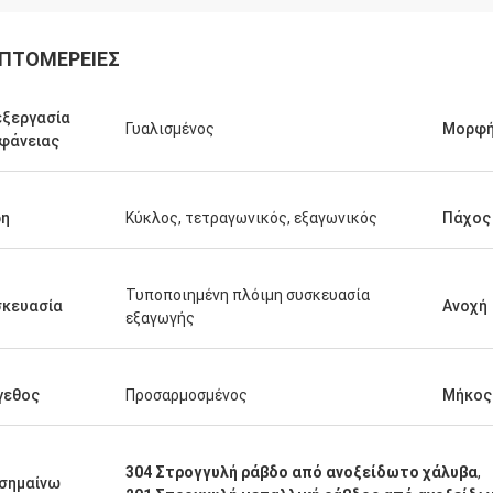
ΠΤΟΜΈΡΕΙΕΣ
ξεργασία
Γυαλισμένος
Μορφ
φάνειας
Ικραμ Αλαουι
ζομαι να αγοράσω περισσότερα
τα.
ρη
Κύκλος, τετραγωνικός, εξαγωνικός
Πάχος
Τυποποιημένη πλόιμη συσκευασία
σκευασία
Ανοχή
εξαγωγής
γεθος
Προσαρμοσμένος
Μήκος
304 Στρογγυλή ράβδο από ανοξείδωτο χάλυβα
,
σημαίνω