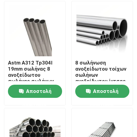
Σχετικά με εμάς
Επισκεψή εργοστασίου
Έλεγχος ποιότητας
Astm A312 Tp304l
8 σωλήνωση
19mm σωλήνας 8
ανοξείδωτου τοίχων
ανοξείδωτου
σωλήνων
Επικοινωνήστε μαζί μας
σωλήνας σωλήνων
ανοξείδωτου ίντσας
σωλήνων Tp347h
εξαιρετικά λεπτή
Αποστολή
Αποστολή
ανοξείδωτου
Ειδήσεις
ερώτησης
ερώτησης
Ζητήστε μια προσφορά
Φύλλα πιάτων ανοξείδωτου