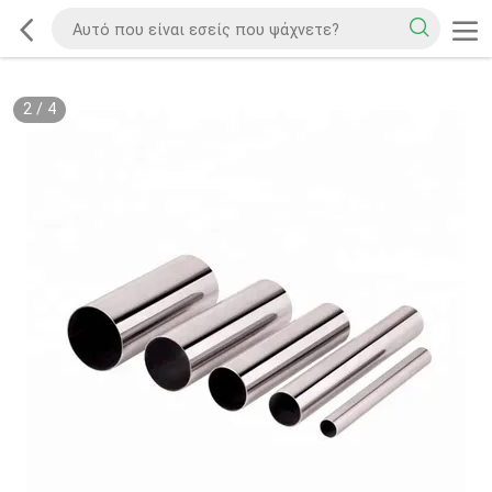
2
/
4