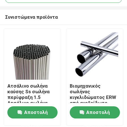
Συνιστώμενα προϊόντα
Ατσάλινο σωλήνα
Βιομηχανικός
Σπίτι
καύσης Ss σωλήνα
σωλήνας
περίφραξη 1.5
κιγκλιδώματος ERW
Ατσάλινο σωλήνα
από ανοξείδωτο
Προϊόντα
Ατσάλινο σωλήνα
ατσάλι 1 ίντσας
Αποστολή
Αποστολή
Intercooler
ερώτησης
ερώτησης
βίντεο