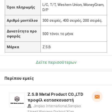
L/C, T/T, Western Union, MoneyGram,
Όροι πληρωμής
D/P
Αριθμό μοντέλου
300 σειρές, 400 σειρές, 200 σειρές,
Δυνατότητα προ
500 τόνοι το μήνα
σφοράς
Μάρκα
Z.S.B
Δείτε περισσότερων
Περίπου εμείς
Z.S.B Metal Product CO.,LTD
προφίλ κατασκευαστή
Jinqiao International,Sanqiao
Street,Weiyang District,Xi'an